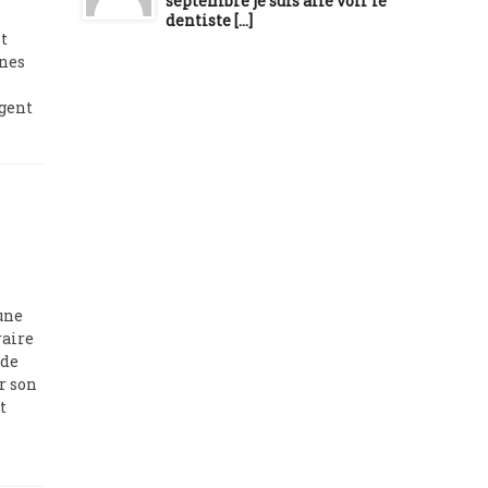
septembre je suis allé voir le
dentiste [...]
nt
ines
ègent
une
raire
 de
r son
t