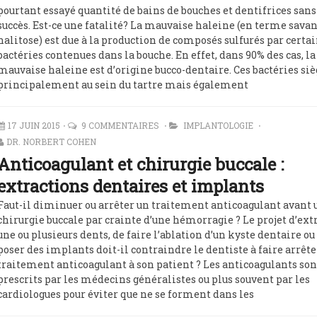
pourtant essayé quantité de bains de bouches et dentifrices sans
succès. Est-ce une fatalité? La mauvaise haleine (en terme sava
halitose) est due à la production de composés sulfurés par certa
bactéries contenues dans la bouche. En effet, dans 90% des cas, la
mauvaise haleine est d’origine bucco-dentaire. Ces bactéries si
principalement au sein du tartre mais également
17 JUIN 2015
9 COMMENTAIRES
IMPLANTOLOGIE
DR. NORBERT COHEN
Anticoagulant et chirurgie buccale :
extractions dentaires et implants
Faut-il diminuer ou arrêter un traitement anticoagulant avant 
chirurgie buccale par crainte d’une hémorragie ? Le projet d’ext
une ou plusieurs dents, de faire l’ablation d’un kyste dentaire ou
poser des implants doit-il contraindre le dentiste à faire arrête
traitement anticoagulant à son patient ? Les anticoagulants son
prescrits par les médecins généralistes ou plus souvent par les
cardiologues pour éviter que ne se forment dans les