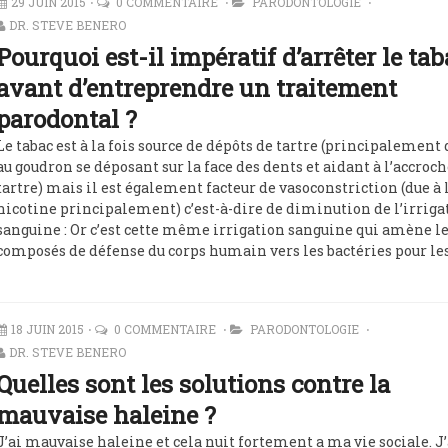
29 JUIN 2015
0 COMMENTAIRE
PARODONTOLOGIE
DR. STEVE BENERO
Pourquoi est-il impératif d’arrêter le tab
avant d’entreprendre un traitement
parodontal ?
Le tabac est à la fois source de dépôts de tartre (principalement
au goudron se déposant sur la face des dents et aidant à l’accroch
tartre) mais il est également facteur de vasoconstriction (due à 
nicotine principalement) c’est-à-dire de diminution de l’irriga
sanguine : Or c’est cette même irrigation sanguine qui amène l
composés de défense du corps humain vers les bactéries pour le
18 JUIN 2015
0 COMMENTAIRE
PARODONTOLOGIE
DR. STEVE BENERO
Quelles sont les solutions contre la
mauvaise haleine ?
J’ai mauvaise haleine et cela nuit fortement a ma vie sociale. J’