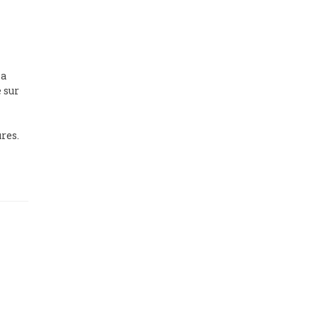
la
 sur
ures.
s