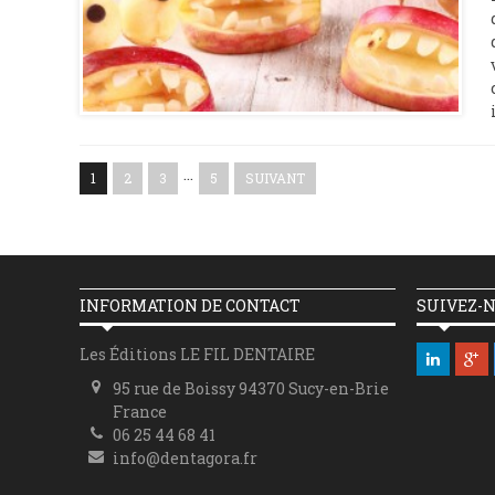
…
1
2
3
5
SUIVANT
INFORMATION DE CONTACT
SUIVEZ-
Les Éditions LE FIL DENTAIRE
95 rue de Boissy 94370 Sucy-en-Brie
France
06 25 44 68 41
info@dentagora.fr