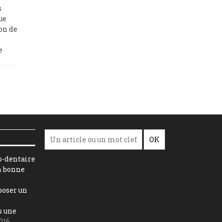
s
ue
on de
e
o-dentaire
n bonne
 poser un
s une
2016