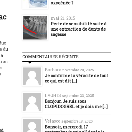
oxygénée ?
ac
mai 21, 2015
Perte de sensibilité suite à
une extraction de dents de
sagesse
 due
e du
la
COMMENTAIRES RÉCENTS
tion
es
Barbara
novembre 20, 2025
s
Je confirme la véracité de tout
ce qui est dit [...]
LAGHIS
septembre 23, 2025
Bonjour, Je suis sous
CLOPIDOGREL et je dois me [...]
Velasco
septembre 18, 2025
Bonsoir, mercredi 17
ai