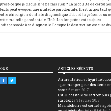
qu’est-ce que je risque si je ne fais rien ? La mobilité de certaine
dents peut évoquer une maladie parodontale. Il est important q
votre chirurgien-dentiste diagnostique d’abord la présence ou n
cette maladie parodontale. Un bilan long cône est toujours
indispensable à ce diagnostic. Lorsque la destruction osseuse du
NOUS
ARTICLES RÉCENTS
Alimentation et hygiène bucc
: que manger pour des dents e
santé
6 mars 2017
Est-il possible de retirer puis
implant ?
3 février 2017
Ma mâchoire est coincée aprè
anesthésie dentaire
5 juillet 