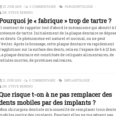
15 JUIN 2015
0 COMMENTAIRE
PARODONTOLOGIE
DR. STEVE BENERO
Pourquoi je « fabrique » trop de tartre ?
Il convient de rappeler tout d’abord le mécanisme qui aboutit à 
présence de tartre. Initialement de la plaque dentaire se dépose
les dents. Ce phénomène est naturel et normal, on ne peut
l’éviter. Après le brossage, cette plaque dentaire va rapidement
s’agglutiner sur la surface des dents, cela en l’espace de 6 à 12 he
La plaque dentaire est constituée de reliquats alimentaires, de
cellules mortes, de protéines salivaires,
11 JUIN 2015
0 COMMENTAIRE
IMPLANTOLOGIE
DR. STEVE BENERO
Que risque t-on à ne pas remplacer des
dents mobiles par des implants ?
Mon chirurgien dentiste m’a conseillé de remplacer trois dent
mobiles contre des implants. Pourtant elles ne me gênent pas,