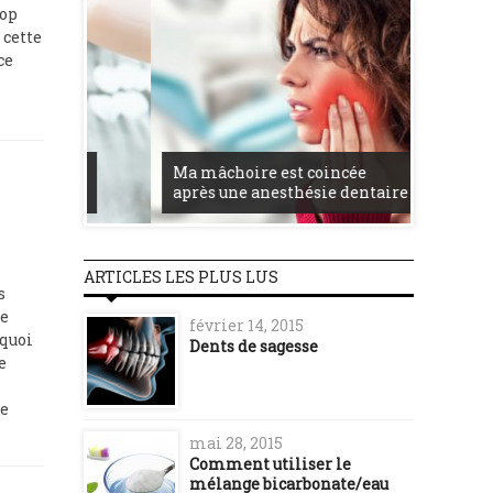
rop
 cette
ce
Femmes
is
Ma mâchoire est coincée
comment
après une anesthésie dentaire
dents p
ARTICLES LES PLUS LUS
s
ne
février 14, 2015
rquoi
Dents de sagesse
e
de
mai 28, 2015
Comment utiliser le
mélange bicarbonate/eau