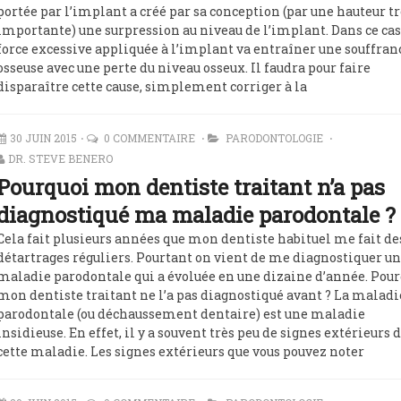
portée par l’implant a créé par sa conception (par une hauteur t
importante) une surpression au niveau de l’implant. Dans ce cas
force excessive appliquée à l’implant va entraîner une souffran
osseuse avec une perte du niveau osseux. Il faudra pour faire
disparaître cette cause, simplement corriger à la
ntation et hygiène
30 JUIN 2015
0 COMMENTAIRE
PARODONTOLOGIE
-dentaire : que manger
Est-il possible de retirer pu
des dents en bonne santé
poser un implant ?
DR. STEVE BENERO
Pourquoi mon dentiste traitant n’a pas
diagnostiqué ma maladie parodontale ?
Cela fait plusieurs années que mon dentiste habituel me fait de
détartrages réguliers. Pourtant on vient de me diagnostiquer u
maladie parodontale qui a évoluée en une dizaine d’année. Pou
mon dentiste traitant ne l’a pas diagnostiqué avant ? La maladi
parodontale (ou déchaussement dentaire) est une maladie
insidieuse. En effet, il y a souvent très peu de signes extérieurs 
cette maladie. Les signes extérieurs que vous pouvez noter