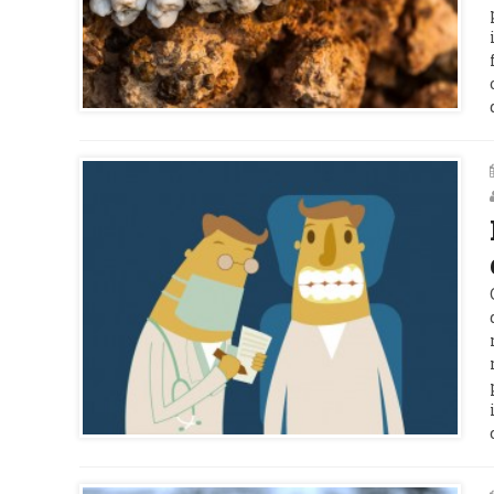
Alime
Réparation d’un dentier,
bucco
dentiste vs prothésiste
pour 