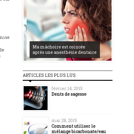
 mise
Femmes
is
Ma mâchoire est coincée
comment
 de
après une anesthésie dentaire
dents p
e
ARTICLES LES PLUS LUS
février 14, 2015
Dents de sagesse
mai 28, 2015
Comment utiliser le
mélange bicarbonate/eau