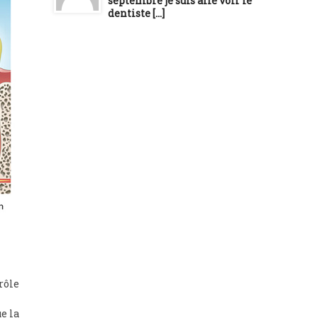
septembre je suis allé voir le
dentiste [...]
trôle
e la