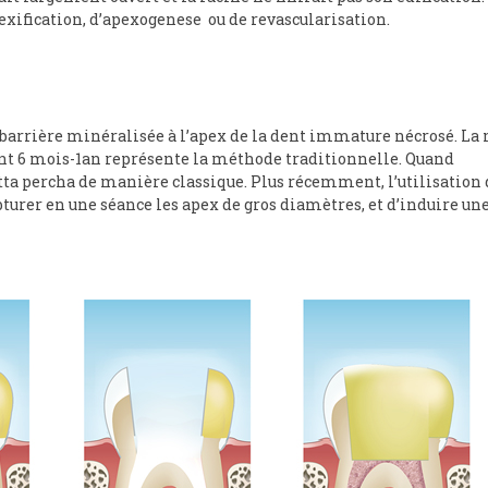
pexification, d’apexogenese ou de revascularisation.
e barrière minéralisée à l’apex de la dent immature nécrosé. La
ntation et hygiène
nt 6 mois-1an représente la méthode traditionnelle. Quand
-dentaire : que manger
Est-il possible de retirer pu
gutta percha de manière classique. Plus récemment, l’utilisation
des dents en bonne santé
poser un implant ?
turer en une séance les apex de gros diamètres, et d’induire un