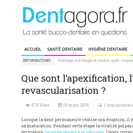
ACCUEIL
SANTÉ DENTAIRE
HYGIÈNE DENTAIRE
INFORMATIONS
Piercings à la langue et smiley, quels risque
Que sont l’apexification, 
revascularisation ?
479 Vues
19 mars 2015
1 commentai
Lorsque la dent permanente réalise son éruption, il e
sa maturation. Pendant cette étape la vitalité pulpair
fermeture,
la pulpe venait à se nécroser
, l’apex reste