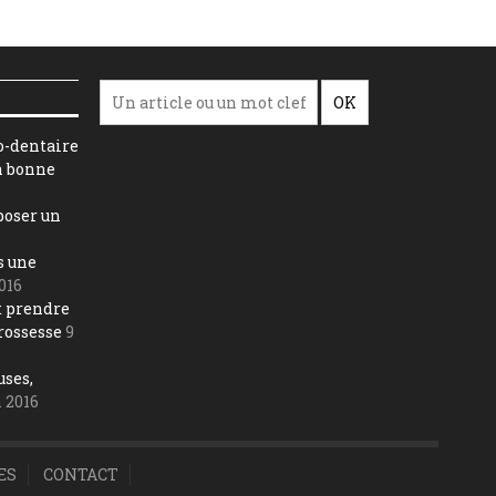
o-dentaire
n bonne
 poser un
s une
2016
 prendre
rossesse
9
uses,
n 2016
ES
CONTACT