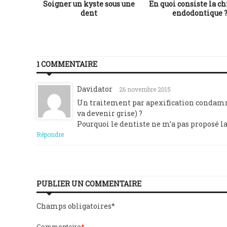
tions
Soigner un kyste sous une
En quoi consiste la ch
iculté
dent
endodontique 
nt
e
1 COMMENTAIRE
Davidator
26 novembre 2015
Un traitement par apexification condamner
va devenir grise) ?
Pourquoi le dentiste ne m’a pas proposé l
Répondre
PUBLIER UN COMMENTAIRE
Champs obligatoires
*
Commentaire
*